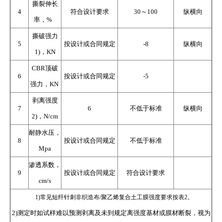
撕裂伸长
4
符合设计要求
30～100
纵横向
率，%
撕破强力
5
按设计或合同规定
-8
纵横向
1)，KN
CBR顶破
6
按设计或合同规定
-5
强力，KN
剥离强度
7
6
不低于标准
纵横向
2)，N/cm
耐静水压，
8
按设计或合同规定
不低于标准
Mpa
渗透系数，
1
2
3
9
按设计或合同规定
符合设计要求
cm/s
1)常见短纤针刺非织造布/聚乙烯复合土工膜强度要求按表2。
2)测定时如试样难以预测剥离及未到规定离强度基材或膜材断裂，视为