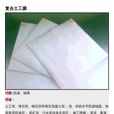
复合土工膜
功能:
防渗、隔离
用途：
土工坝、堆石坝、砌石坝和展压混凝土坝； 堤、坝前水平防渗铺盖，地
基垂直防渗层； 尾矿坝、污水库坝身及库区； 施工围堰； 渠道、蓄液