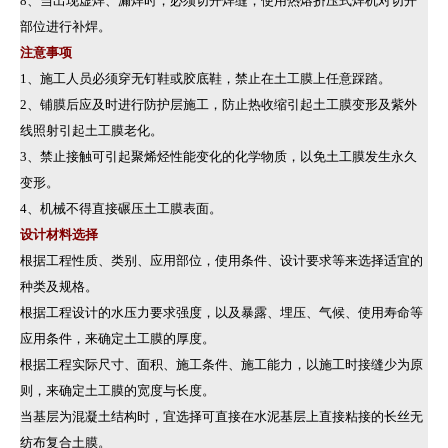
8、当出现虚焊、漏焊时，必须切开焊缝，使用热熔挤压式焊机对切开
部位进行补焊。
注意事项
1、施工人员必须穿无钉鞋或胶底鞋，禁止在土工膜上任意踩踏。
2、铺膜后应及时进行防护层施工，防止热收缩引起土工膜变形及紫外
线照射引起土工膜老化。
3、禁止接触可引起聚烯烃性能变化的化学物质，以免土工膜发生永久
变形。
4、机械不得直接碾压土工膜表面。
设计材料选择
根据工程性质、类别、应用部位，使用条件、设计要求等来选择适宜的
种类及规格。
根据工程设计的水压力要求强度，以及暴露、埋压、气候、使用寿命等
应用条件，来确定土工膜的厚度。
根据工程实际尺寸、面积、施工条件、施工能力，以施工时接缝少为原
则，来确定土工膜的宽度与长度。
当基层为混凝土结构时，宜选择可直接在水泥基层上直接粘接的长丝无
纺布复合土膜。