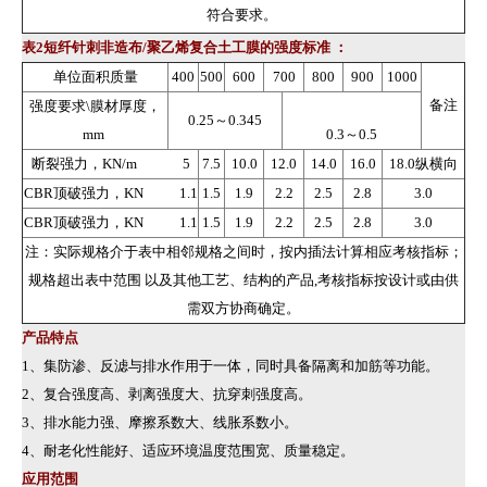
符合要求。
表2短纤针刺非造布/聚乙烯复合土工膜的强度标准 ：
单位面积质量
400
500
600
700
800
900
1000
备注
强度要求\膜材厚度，
0.25～0.345
mm
0.3～0.5
断裂强力，KN/m 5
7.5
10.0
12.0
14.0
16.0
18.0纵横向
CBR顶破强力，KN 1.1
1.5
1.9
2.2
2.5
2.8
3.0
CBR顶破强力，KN 1.1
1.5
1.9
2.2
2.5
2.8
3.0
注：实际规格介于表中相邻规格之间时，按内插法计算相应考核指标；
规格超出表中范围 以及其他工艺、结构的产品,考核指标按设计或由供
需双方协商确定。
产品特点
1、集防渗、反滤与排水作用于一体，同时具备隔离和加筋等功能。
2、复合强度高、剥离强度大、抗穿刺强度高。
3、排水能力强、摩擦系数大、线胀系数小。
4、耐老化性能好、适应环境温度范围宽、质量稳定。
应用范围