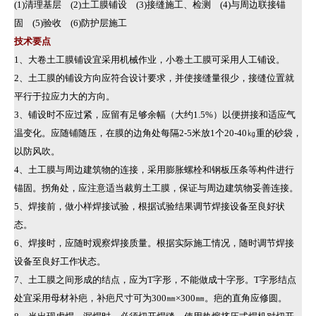
(1)清理基层 (2)土工膜铺设 (3)接缝施工、检测 (4)与周边联接锚
固 (5)验收 (6)防护层施工
技术要点
1、大卷土工膜铺设宜采用机械作业，小卷土工膜可采用人工铺设。
2、土工膜的铺设方向应符合设计要求，并使接缝量很少，接缝位置就
平行于拉应力大的方向。
3、铺设时不应过紧，应留有足够余幅（大约1.5%）以便拼接和适应气
温变化。应随铺随压，在膜的边角处每隔2-5米放1个20-40㎏重的砂袋，
以防风吹。
4、土工膜与周边建筑物的连接，采用膨胀螺栓和钢板压条等构件进行
锚固。拐角处，应注意适当裁剪土工膜，保证与周边建筑物妥善连接。
5、焊接前，做小样焊接试验，根据试验结果调节焊接设备至良好状
态。
6、焊接时，应随时观察焊接质量。根据实际施工情况，随时调节焊接
设备至良好工作状态。
7、土工膜之间形成的结点，应为T字形，不能做成十字形。T字形结点
处宜采用母材补疤，补疤尺寸可为300㎜×300㎜。疤的直角应修圆。