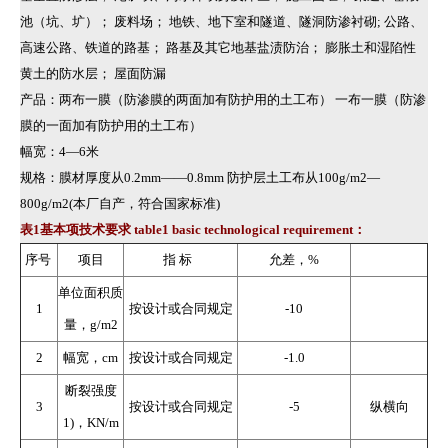
池（坑、圹）； 废料场； 地铁、地下室和隧道、隧洞防渗衬砌; 公路、
高速公路、铁道的路基； 路基及其它地基盐渍防治； 膨胀土和湿陷性
黄土的防水层； 屋面防漏
产品：两布一膜（防渗膜的两面加有防护用的土工布） 一布一膜（防渗
膜的一面加有防护用的土工布）
幅宽：4—6米
规格：膜材厚度从0.2mm——0.8mm 防护层土工布从100g/m2—
800g/m2(本厂自产，符合国家标准)
表1基本项技术要求 table1 basic technological requirement：
序号
项目
指 标
允差，%
单位面积质
1
按设计或合同规定
-10
量，g/m2
2
幅宽，cm
按设计或合同规定
-1.0
断裂强度
3
按设计或合同规定
-5
纵横向
1)，KN/m