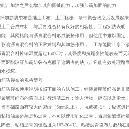
性能。加油之后会增加其的撕扯能力，加强加筋加固的能力
纤加筋防裂布是继土工布、土工格栅、条带聚合物之后发展起来
裂土工合成材料，与沥青混合料有良好的相容性。工程实践表明
功能，其网格能与沥青混合料形成嵌挤作用，但使用中难以固定
，影响沥青混合料的正常摊铺和其加筋作用；土工布能防止水下
沥青混合料摊铺温度超过
160
℃时，其强度和抗蠕变性能较差而无
；而聚酯玻纤加筋防裂布克服了这两者的缺点。它能有效处理路
面水损坏。
加筋防裂布的规格型号
加筋防裂布使用说明按照下面的方法施工，铺装聚酯玻纤布是非
装聚酯玻纤布的路面上进行清洁工作：除去污物、碎石以及尘土
。当基础路面有较大的裂缝（
6mm
以上）、坑或破损时，应该进
的粘结油层必须是热沥青，不可以使用乳化沥青，否则聚酯玻纤
果降低。粘结沥青的佳温度为
163-204
℃。粘结沥青撒布后必须在