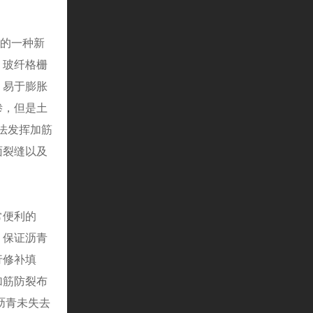
的一种新
，玻纤格栅
，易于膨胀
渗，但是土
法发挥加筋
面裂缝以及
常便利的
，保证沥青
行修补填
加筋防裂布
沥青未失去