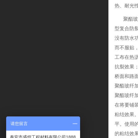
热、耐光
聚酯玻
型复合防
没有防水
而不服贴
工布在热
抗裂效果
桥面和路
聚酯玻纤
聚酯玻纤
在将要铺
粘结效果
请您留言
平。使用
的粘结效
泰安市盛煌工程材料有限公司1888